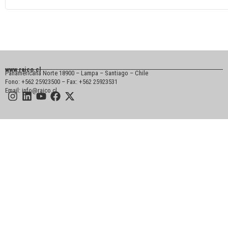
www.raico.cl
Panamericana Norte 18900 – Lampa – Santiago – Chile
Fono: +562 25923500 – Fax: +562 25923531
Email: info@raico.cl