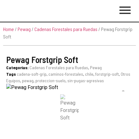
Home
/
Pewag
/
Cadenas Forestales para Ruedas
/ Pewag Forstgrip
Soft
Pewag Forstgrip Soft
Categorías:
Cadenas Forestales para Ruedas
,
Pewag
Tags
cadena-soft-grip
,
caminos-forestales
,
chile
,
forstgrip-soft
,
Otros
Equipos
,
pewag
,
proteccion-suelo
,
sin-pugas-agresivas