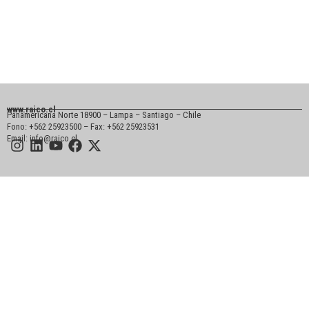
www.raico.cl
Panamericana Norte 18900 – Lampa – Santiago – Chile
Fono: +562 25923500 – Fax: +562 25923531
Email: info@raico.cl