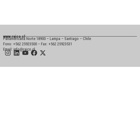
www.raico.cl
Panamericana Norte 18900 – Lampa – Santiago – Chile
Fono: +562 25923500 – Fax: +562 25923531
Email: info@raico.cl