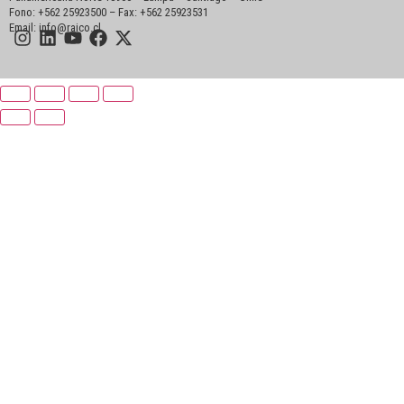
Fono: +562 25923500 – Fax: +562 25923531
Email: info@raico.cl