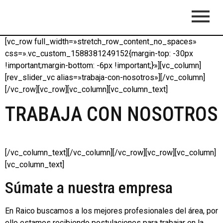
[vc_row full_width=»stretch_row_content_no_spaces»
css=».vc_custom_1588381249152{margin-top: -30px
!important;margin-bottom: -6px !important;}»][vc_column]
[rev_slider_vc alias=»trabaja-con-nosotros»][/vc_column]
[/vc_row][vc_row][vc_column][vc_column_text]
TRABAJA CON NOSOTROS
[/vc_column_text][/vc_column][/vc_row][vc_row][vc_column]
[vc_column_text]
Súmate a nuestra empresa
En Raico buscamos a los mejores profesionales del área, por
ello estamos recibiendo postulaciones para trabajar en la