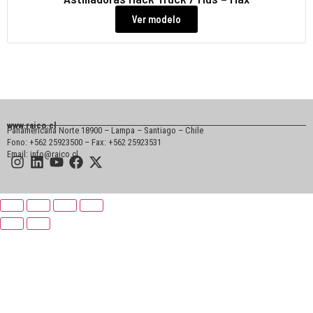
Ver modelo
www.raico.cl
Panamericana Norte 18900 – Lampa – Santiago – Chile
Fono: +562 25923500 – Fax: +562 25923531
Email: info@raico.cl