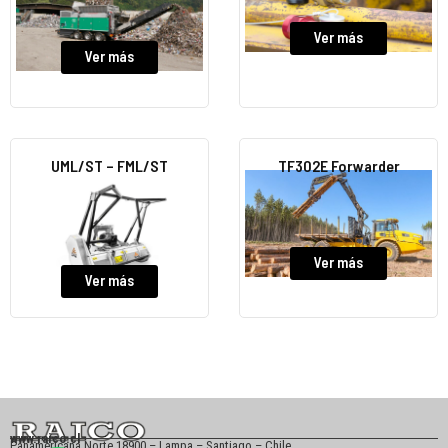
Ver más
Ver más
UML/ST – FML/ST
TF302E Forwarder
Ver más
Ver más
www.raico.cl
Panamericana Norte 18900 – Lampa – Santiago – Chile