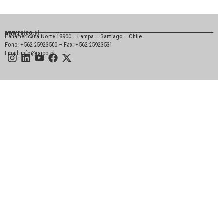
www.raico.cl
Panamericana Norte 18900 – Lampa – Santiago – Chile
Fono: +562 25923500 – Fax: +562 25923531
Email: info@raico.cl