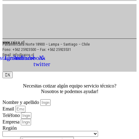
www.raico.cl
Panamericana Norte 18900 – Lampa – Santiago – Chile
Fono: +562 25923500 – Fax: +562 25923531
Email: info@raico.cl
nstagram
Linkedin
Youtube
Facebook
X-
twitter
X
Necesitas cotizar algún equipo servicio técnico?
Nosotros te podemos ayudar!
Nombre y apellido
Email
Teléfono
Empresa
Región