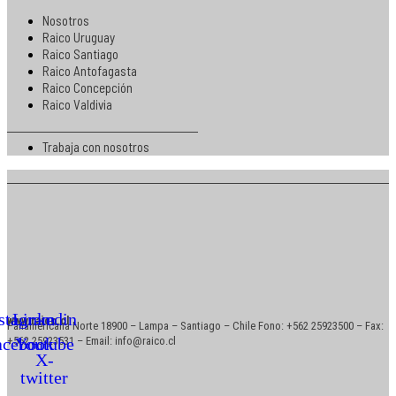
Nosotros
Raico Uruguay
Raico Santiago
Raico Antofagasta
Raico Concepción
Raico Valdivia
Trabaja con nosotros
stagram
Linkedin
www.raico.cl
Panamericana Norte 18900 – Lampa – Santiago – Chile Fono: +562 25923500 – Fax:
acebook
+562 25923531 – Email: info@raico.cl
Youtube
X-
twitter