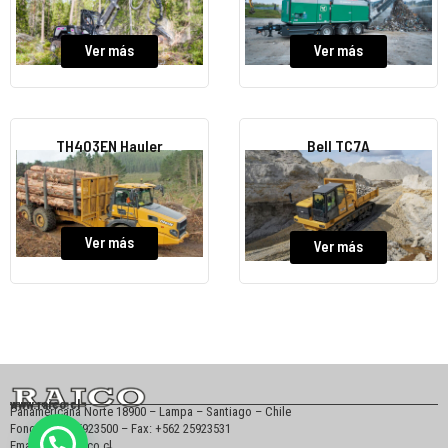
Ver más
Ver más
TH403EN Hauler
Bell TC7A
Ver más
Ver más
www.raico.cl
Panamericana Norte 18900 – Lampa – Santiago – Chile
Fono: +562 25923500 – Fax: +562 25923531
Email: info@raico.cl