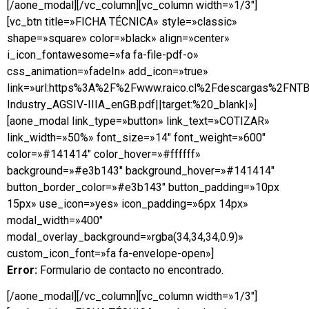
[/aone_modal][/vc_column][vc_column width=»1/3″]
[vc_btn title=»FICHA TÉCNICA» style=»classic»
shape=»square» color=»black» align=»center»
i_icon_fontawesome=»fa fa-file-pdf-o»
css_animation=»fadeIn» add_icon=»true»
link=»url:https%3A%2F%2Fwww.raico.cl%2Fdescargas%2FNT
Industry_AGSIV-IIIA_enGB.pdf||target:%20_blank|»]
[aone_modal link_type=»button» link_text=»COTIZAR»
link_width=»50%» font_size=»14″ font_weight=»600″
color=»#141414″ color_hover=»#ffffff»
background=»#e3b143″ background_hover=»#141414″
button_border_color=»#e3b143″ button_padding=»10px
15px» use_icon=»yes» icon_padding=»6px 14px»
modal_width=»400″
modal_overlay_background=»rgba(34,34,34,0.9)»
custom_icon_font=»fa fa-envelope-open»]
Error:
Formulario de contacto no encontrado.
[/aone_modal][/vc_column][vc_column width=»1/3″]