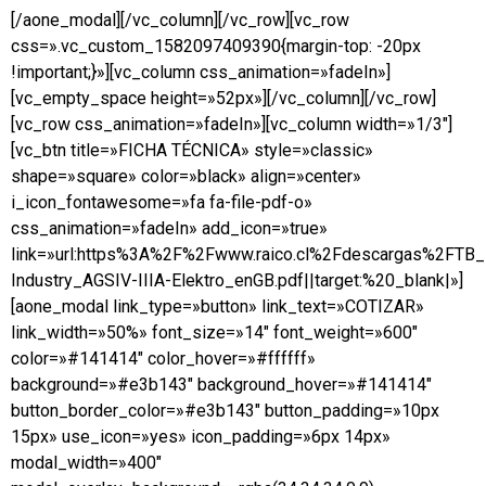
[/aone_modal][/vc_column][/vc_row][vc_row
css=».vc_custom_1582097409390{margin-top: -20px
!important;}»][vc_column css_animation=»fadeIn»]
[vc_empty_space height=»52px»][/vc_column][/vc_row]
[vc_row css_animation=»fadeIn»][vc_column width=»1/3″]
[vc_btn title=»FICHA TÉCNICA» style=»classic»
shape=»square» color=»black» align=»center»
i_icon_fontawesome=»fa fa-file-pdf-o»
css_animation=»fadeIn» add_icon=»true»
link=»url:https%3A%2F%2Fwww.raico.cl%2Fdescargas%2FTB
Industry_AGSIV-IIIA-Elektro_enGB.pdf||target:%20_blank|»]
[aone_modal link_type=»button» link_text=»COTIZAR»
link_width=»50%» font_size=»14″ font_weight=»600″
color=»#141414″ color_hover=»#ffffff»
background=»#e3b143″ background_hover=»#141414″
button_border_color=»#e3b143″ button_padding=»10px
15px» use_icon=»yes» icon_padding=»6px 14px»
modal_width=»400″