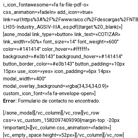
i_icon_fontawesome=»fa fa-file-pdf-o»
css_animation=»fadeIn» add_icon=»true»
link=»url:https%3A%2F%2Fwww.raico.cl%2Fdescargas%2FNT
LH35-Industry_AGSIV-IIIA_es.pdf||target:%20_blank|»]
[aone_modal link_type=»button» link_text=»COTIZAR»
link_width=»50%» font_size=»14″ font_weight=»600″
color=»#141414″ color_hover=»#ffffff»
background=»#e3b143″ background_hover=»#141414″
button_border_color=»#e3b143″ button_padding=»10px
15px» use_icon=»yes» icon_padding=»6px 14px»
modal_width=»400″
modal_overlay_background=»rgba(34,34,34,0.9)»
custom_icon_font=»fa fa-envelope-open»]
Error:
Formulario de contacto no encontrado.
[/aone_modal][/vc_column][/vc_row][vc_row
css=».vc_custom_1582097409390{margin-top: -20px
!important;}»][vc_column css_animation=»fadeIn»]
[vc_empty_space height=»52px»][/vc_column][/vc_row]