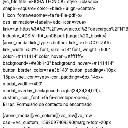
[vc_btn title=»FICHA TÉCNICA» style=»classic»
shape=»square» color=»black» align=»center»
i_icon_fontawesome=»fa fa-file-pdf-o»
css_animation=»fadeIn» add_icon=»true»
link=»url:https%3A%2F%2Fwww.raico.cl%2Fdescargas%2FNT
Industry_AGSIV-IIIA_enGB.pdf||target:%20_blank|»]
[aone_modal link_type=»button» link_text=»COTIZAR»
link_width=»50%» font_size=»14″ font_weight=»600″
color=»#141414″ color_hover=»#ffffff»
background=»#e3b143″ background_hover=»#141414″
button_border_color=»#e3b143″ button_padding=»10px
15px» use_icon=»yes» icon_padding=»6px 14px»
modal_width=»400″
modal_overlay_background=»rgba(34,34,34,0.9)»
custom_icon_font=»fa fa-envelope-open»]
Error:
Formulario de contacto no encontrado.
[/aone_modal][/vc_column][/vc_row][vc_row
css=».vc_custom_1582097409390{margin-top: -20px