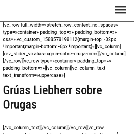
[vc_row full_width=»stretch_row_content_no_spaces»
type=»container» padding_top=»» padding_bottom=»»
css=».vc_custom_1588578198112{margin-top: -32px
!important;margin-bottom: -6px !important;}»][vc_column]
[rev_slider_vc alias=»grua-sobre-oruga-mm»][/vc_column]
[/vc_row][vc_row type=»container» padding_top=»»
padding_bottom=»»][vc_column][vc_column_text
text_transform=»uppercase»]
Grúas Liebherr sobre
Orugas
[/vc_column_text][/vc_column][/vc_row][vc_row