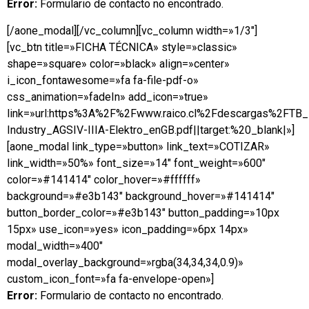
Error:
Formulario de contacto no encontrado.
[/aone_modal][/vc_column][vc_column width=»1/3″]
[vc_btn title=»FICHA TÉCNICA» style=»classic»
shape=»square» color=»black» align=»center»
i_icon_fontawesome=»fa fa-file-pdf-o»
css_animation=»fadeIn» add_icon=»true»
link=»url:https%3A%2F%2Fwww.raico.cl%2Fdescargas%2FTB
Industry_AGSIV-IIIA-Elektro_enGB.pdf||target:%20_blank|»]
[aone_modal link_type=»button» link_text=»COTIZAR»
link_width=»50%» font_size=»14″ font_weight=»600″
color=»#141414″ color_hover=»#ffffff»
background=»#e3b143″ background_hover=»#141414″
button_border_color=»#e3b143″ button_padding=»10px
15px» use_icon=»yes» icon_padding=»6px 14px»
modal_width=»400″
modal_overlay_background=»rgba(34,34,34,0.9)»
custom_icon_font=»fa fa-envelope-open»]
Error:
Formulario de contacto no encontrado.