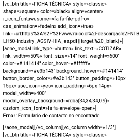
[vc_btn title=»FICHA TÉCNICA» style=»classic»
shape=»square» color=»black» align=»center»
i_icon_fontawesome=»fa fa-file-pdf-o»
css_animation=»fadeIn» add_icon=»true»
link=»url:https%3A%2F%2Fwww.raico.cl%2Fdescargas%2FNT
LH50-Industry_AGSIV-IIIA_es.pdf||target:%20_blank|»]
[aone_modal link_type=»button» link_text=»COTIZAR»
link_width=»50%» font_size=»14″ font_weight=»600″
color=»#141414″ color_hover=»#ffffff»
background=»#e3b143″ background_hover=»#141414″
button_border_color=»#e3b143″ button_padding=»10px
15px» use_icon=»yes» icon_padding=»6px 14px»
modal_width=»400″
modal_overlay_background=»rgba(34,34,34,0.9)»
custom_icon_font=»fa fa-envelope-open»]
Error:
Formulario de contacto no encontrado.
[/aone_modal][/vc_column][vc_column width=»1/3″]
[vc_btn title=»FICHA TÉCNICA» style=»classic»