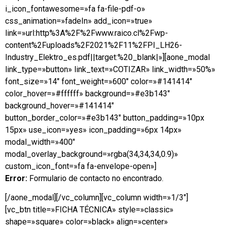
i_icon_fontawesome=»fa fa-file-pdf-o»
css_animation=»fadeIn» add_icon=»true»
link=»url:http%3A%2F%2Fwww.raico.cl%2Fwp-
content%2Fuploads%2F2021%2F11%2FPI_LH26-
Industry_Elektro_es.pdf||target:%20_blank|»][aone_modal
link_type=»button» link_text=»COTIZAR» link_width=»50%»
font_size=»14″ font_weight=»600″ color=»#141414″
color_hover=»#ffffff» background=»#e3b143″
background_hover=»#141414″
button_border_color=»#e3b143″ button_padding=»10px
15px» use_icon=»yes» icon_padding=»6px 14px»
modal_width=»400″
modal_overlay_background=»rgba(34,34,34,0.9)»
custom_icon_font=»fa fa-envelope-open»]
Error:
Formulario de contacto no encontrado.
[/aone_modal][/vc_column][vc_column width=»1/3″]
[vc_btn title=»FICHA TÉCNICA» style=»classic»
shape=»square» color=»black» align=»center»