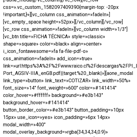
css=».vc_custom_1582097409390{margin-top: -20px
!important;}»][vc_column css_animation=»fadeIn»]
[vc_empty_space height=»52px»][/vc_column][/vc_row]
[vc_row css_animation=»fadeIn»][vc_column width=»1/3″]
[vc_btn title=»FICHA TÉCNICA» style=»classic»
shape=»square» color=»black» align=»center»
i_icon_fontawesome=»fa fa-file-pdf-o»
css_animation=»fadeIn» add_icon=»true»
link=»url:https%3A%2F%2Fwww.raico.cl%2Fdescargas%2FPI
Port_AGSIV-IIIA_enGB.pdf||target:%20_blank|»][aone_modal
link_type=»button» link_text=»COTIZAR» link_width=»50%»
font_size=»14″ font_weight=»600″ color=»#141414″
color_hover=»#ffffff» background=»#e3b143″
background_hover=»#141414″
button_border_color=»#e3b143″ button_padding=»10px
15px» use_icon=»yes» icon_padding=»6px 14px»
modal_width=»400″
modal_overlay_background=»rgba(34,34,34,0.9)»