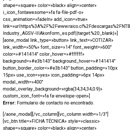
shape=»square» color=»black» align=»center»
i_icon_fontawesome=»fa fa-file-pdf-o»
css_animation=»fadeIn» add_icon=»true»
link=»url:https%3A%2F%2Fwww.raico.cl%2Fdescargas%2FNT
Industry_AGSV-IIIAkonform_es.pdf||target:%20_blank|»]
[aone_modal link_type=»button» link_text=»COTIZAR»
link_width=»50%» font_size=»14″ font_weight=»600″
color=»#141414″ color_hover=»#ffffff»
background=»#e3b143″ background_hover=»#141414″
button_border_color=»#e3b143″ button_padding=»10px
15px» use_icon=»yes» icon_padding=»6px 14px»
modal_width=»400″
modal_overlay_background=»rgba(34,34,34,0.9)»
custom_icon_font=»fa fa-envelope-open»]
Error:
Formulario de contacto no encontrado.
[/aone_modal][/vc_column][vc_column width=»1/3″]
[vc_btn title=»FICHA TÉCNICA» style=»classic»
shape=»square» color=»black» align=»center»