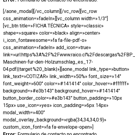
[/aone_modal][/vc_column][/vc_row][vc_row
css_animation=»fadeIn»][vc_column width=»1/3″]
[vc_btn title=»FICHA TÉCNICA» style=»classic»
shape=»square» color=»black» align=»center»
i_icon_fontawesome=»fa fa-file-pdf-o»
css_animation=»fadeIn» add_icon=»true»
link=»url:https%3A%2F%2Fwww.raico.cl%2Fdescargas%2FBP_
Maschinen-fur-den-Holzumschlag_es_17-
04.pdf||target:%20_blank|»][aone_modal link_type=»button»
link_text=»COTIZAR» link_width=»50%» font_size=»14″
font_weight=»600″ color=»#141414″ color_hover=»#ffffff»
background=»#e3b143″ background_hover=»#141414″
button_border_color=»#e3b143″ button_padding=»10px
15px» use_icon=»yes» icon_padding=»6px 14px»
modal_width=»400″
modal_overlay_background=»rgba(34,34,34,0.9)»
custom_icon_font=»fa fa-envelope-open»]
Error:
Formulario de contacto no encontrado.