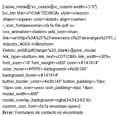
[/aone_modal][/vc_column][vc_column width=»1/3″]
[vc_btn title=»FICHA TÉCNICA» style=»classic»
shape=»square» color=»black» align=»center»
i_icon_fontawesome=»fa fa-file-pdf-o»
css_animation=»fadeIn» add_icon=»true»
link=»url:https%3A%2F%2Fwww.raico.cl%2Fdescargas%2FPI
Industry_AGSV-IIIAkonform-
Elektro_enGB.pdf||target:%20_blank|»][aone_modal
link_type=»button» link_text=»COTIZAR» link_width=»50%»
font_size=»14″ font_weight=»600″ color=»#141414″
color_hover=»#ffffff» background=»#e3b143″
background_hover=»#141414″
button_border_color=»#e3b143″ button_padding=»10px
15px» use_icon=»yes» icon_padding=»6px 14px»
modal_width=»400″
modal_overlay_background=»rgba(34,34,34,0.9)»
custom_icon_font=»fa fa-envelope-open»]
Error:
Formulario de contacto no encontrado.