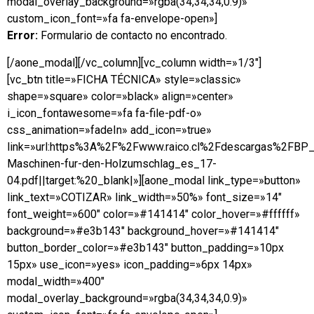
modal_overlay_background=»rgba(34,34,34,0.9)»
custom_icon_font=»fa fa-envelope-open»]
Error:
Formulario de contacto no encontrado.
[/aone_modal][/vc_column][vc_column width=»1/3″]
[vc_btn title=»FICHA TÉCNICA» style=»classic»
shape=»square» color=»black» align=»center»
i_icon_fontawesome=»fa fa-file-pdf-o»
css_animation=»fadeIn» add_icon=»true»
link=»url:https%3A%2F%2Fwww.raico.cl%2Fdescargas%2FBP_
Maschinen-fur-den-Holzumschlag_es_17-
04.pdf||target:%20_blank|»][aone_modal link_type=»button»
link_text=»COTIZAR» link_width=»50%» font_size=»14″
font_weight=»600″ color=»#141414″ color_hover=»#ffffff»
background=»#e3b143″ background_hover=»#141414″
button_border_color=»#e3b143″ button_padding=»10px
15px» use_icon=»yes» icon_padding=»6px 14px»
modal_width=»400″
modal_overlay_background=»rgba(34,34,34,0.9)»