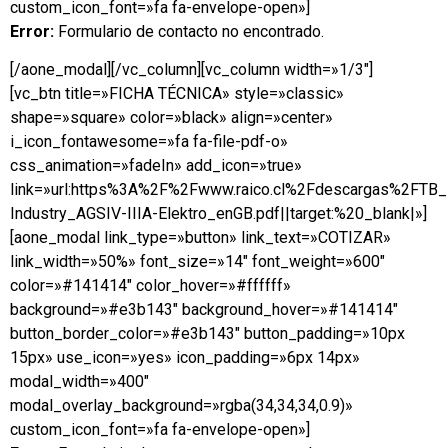
custom_icon_font=»fa fa-envelope-open»]
Error:
Formulario de contacto no encontrado.
[/aone_modal][/vc_column][vc_column width=»1/3″]
[vc_btn title=»FICHA TÉCNICA» style=»classic»
shape=»square» color=»black» align=»center»
i_icon_fontawesome=»fa fa-file-pdf-o»
css_animation=»fadeIn» add_icon=»true»
link=»url:https%3A%2F%2Fwww.raico.cl%2Fdescargas%2FTB
Industry_AGSIV-IIIA-Elektro_enGB.pdf||target:%20_blank|»]
[aone_modal link_type=»button» link_text=»COTIZAR»
link_width=»50%» font_size=»14″ font_weight=»600″
color=»#141414″ color_hover=»#ffffff»
background=»#e3b143″ background_hover=»#141414″
button_border_color=»#e3b143″ button_padding=»10px
15px» use_icon=»yes» icon_padding=»6px 14px»
modal_width=»400″
modal_overlay_background=»rgba(34,34,34,0.9)»
custom_icon_font=»fa fa-envelope-open»]