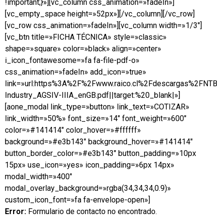
!important;}»][vc_column css_animation=»fadeIn»]
[vc_empty_space height=»52px»][/vc_column][/vc_row]
[vc_row css_animation=»fadeIn»][vc_column width=»1/3″]
[vc_btn title=»FICHA TÉCNICA» style=»classic»
shape=»square» color=»black» align=»center»
i_icon_fontawesome=»fa fa-file-pdf-o»
css_animation=»fadeIn» add_icon=»true»
link=»url:https%3A%2F%2Fwww.raico.cl%2Fdescargas%2FNT
Industry_AGSIV-IIIA_enGB.pdf||target:%20_blank|»]
[aone_modal link_type=»button» link_text=»COTIZAR»
link_width=»50%» font_size=»14″ font_weight=»600″
color=»#141414″ color_hover=»#ffffff»
background=»#e3b143″ background_hover=»#141414″
button_border_color=»#e3b143″ button_padding=»10px
15px» use_icon=»yes» icon_padding=»6px 14px»
modal_width=»400″
modal_overlay_background=»rgba(34,34,34,0.9)»
custom_icon_font=»fa fa-envelope-open»]
Error:
Formulario de contacto no encontrado.