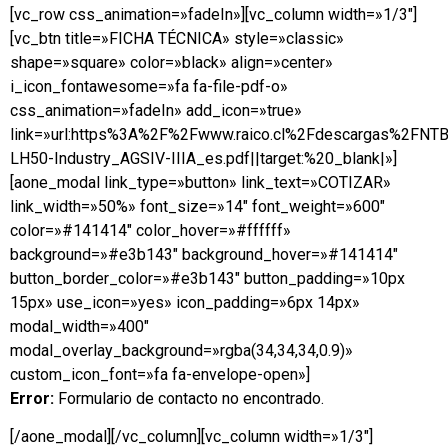
[vc_row css_animation=»fadeIn»][vc_column width=»1/3″]
[vc_btn title=»FICHA TÉCNICA» style=»classic»
shape=»square» color=»black» align=»center»
i_icon_fontawesome=»fa fa-file-pdf-o»
css_animation=»fadeIn» add_icon=»true»
link=»url:https%3A%2F%2Fwww.raico.cl%2Fdescargas%2FNT
LH50-Industry_AGSIV-IIIA_es.pdf||target:%20_blank|»]
[aone_modal link_type=»button» link_text=»COTIZAR»
link_width=»50%» font_size=»14″ font_weight=»600″
color=»#141414″ color_hover=»#ffffff»
background=»#e3b143″ background_hover=»#141414″
button_border_color=»#e3b143″ button_padding=»10px
15px» use_icon=»yes» icon_padding=»6px 14px»
modal_width=»400″
modal_overlay_background=»rgba(34,34,34,0.9)»
custom_icon_font=»fa fa-envelope-open»]
Error:
Formulario de contacto no encontrado.
[/aone_modal][/vc_column][vc_column width=»1/3″]