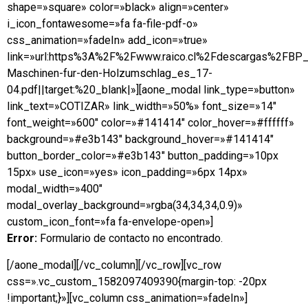
shape=»square» color=»black» align=»center»
i_icon_fontawesome=»fa fa-file-pdf-o»
css_animation=»fadeIn» add_icon=»true»
link=»url:https%3A%2F%2Fwww.raico.cl%2Fdescargas%2FBP_
Maschinen-fur-den-Holzumschlag_es_17-
04.pdf||target:%20_blank|»][aone_modal link_type=»button»
link_text=»COTIZAR» link_width=»50%» font_size=»14″
font_weight=»600″ color=»#141414″ color_hover=»#ffffff»
background=»#e3b143″ background_hover=»#141414″
button_border_color=»#e3b143″ button_padding=»10px
15px» use_icon=»yes» icon_padding=»6px 14px»
modal_width=»400″
modal_overlay_background=»rgba(34,34,34,0.9)»
custom_icon_font=»fa fa-envelope-open»]
Error:
Formulario de contacto no encontrado.
[/aone_modal][/vc_column][/vc_row][vc_row
css=».vc_custom_1582097409390{margin-top: -20px
!important;}»][vc_column css_animation=»fadeIn»]