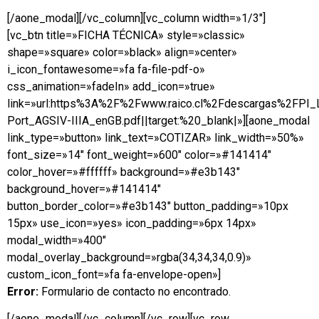
[/aone_modal][/vc_column][vc_column width=»1/3″]
[vc_btn title=»FICHA TÉCNICA» style=»classic»
shape=»square» color=»black» align=»center»
i_icon_fontawesome=»fa fa-file-pdf-o»
css_animation=»fadeIn» add_icon=»true»
link=»url:https%3A%2F%2Fwww.raico.cl%2Fdescargas%2FPI
Port_AGSIV-IIIA_enGB.pdf||target:%20_blank|»][aone_modal
link_type=»button» link_text=»COTIZAR» link_width=»50%»
font_size=»14″ font_weight=»600″ color=»#141414″
color_hover=»#ffffff» background=»#e3b143″
background_hover=»#141414″
button_border_color=»#e3b143″ button_padding=»10px
15px» use_icon=»yes» icon_padding=»6px 14px»
modal_width=»400″
modal_overlay_background=»rgba(34,34,34,0.9)»
custom_icon_font=»fa fa-envelope-open»]
Error:
Formulario de contacto no encontrado.
[/aone_modal][/vc_column][/vc_row][vc_row