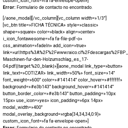
custom_icon_font=»fa fa-envelope-open»]
Error:
Formulario de contacto no encontrado.
[/aone_modal][/vc_column][vc_column width=»1/3″]
[vc_btn title=»FICHA TÉCNICA» style=»classic»
shape=»square» color=»black» align=»center»
i_icon_fontawesome=»fa fa-file-pdf-o»
css_animation=»fadeIn» add_icon=»true»
link=»url:https%3A%2F%2Fwww.raico.cl%2Fdescargas%2FBP_
Maschinen-fur-den-Holzumschlag_es_17-
04.pdf||target:%20_blank|»][aone_modal link_type=»button»
link_text=»COTIZAR» link_width=»50%» font_size=»14″
font_weight=»600″ color=»#141414″ color_hover=»#ffffff»
background=»#e3b143″ background_hover=»#141414″
button_border_color=»#e3b143″ button_padding=»10px
15px» use_icon=»yes» icon_padding=»6px 14px»
modal_width=»400″
modal_overlay_background=»rgba(34,34,34,0.9)»
custom_icon_font=»fa fa-envelope-open»]
Error:
Formulario de contacto no encontrado.