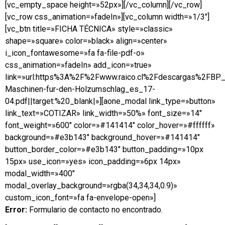
[vc_empty_space height=»52px»][/vc_column][/vc_row]
[vc_row css_animation=»fadeIn»][vc_column width=»1/3″]
[vc_btn title=»FICHA TÉCNICA» style=»classic»
shape=»square» color=»black» align=»center»
i_icon_fontawesome=»fa fa-file-pdf-o»
css_animation=»fadeIn» add_icon=»true»
link=»url:https%3A%2F%2Fwww.raico.cl%2Fdescargas%2FBP_
Maschinen-fur-den-Holzumschlag_es_17-
04.pdf||target:%20_blank|»][aone_modal link_type=»button»
link_text=»COTIZAR» link_width=»50%» font_size=»14″
font_weight=»600″ color=»#141414″ color_hover=»#ffffff»
background=»#e3b143″ background_hover=»#141414″
button_border_color=»#e3b143″ button_padding=»10px
15px» use_icon=»yes» icon_padding=»6px 14px»
modal_width=»400″
modal_overlay_background=»rgba(34,34,34,0.9)»
custom_icon_font=»fa fa-envelope-open»]
Error:
Formulario de contacto no encontrado.