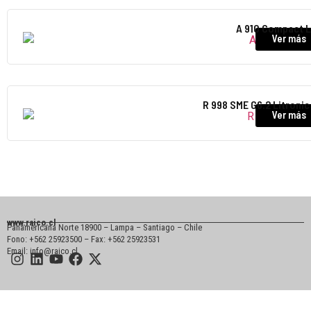
A 910 Compact L
Ver más
R 998 SME G6.2 Litronic
Ver más
www.raico.cl
Panamericana Norte 18900 – Lampa – Santiago – Chile
Fono: +562 25923500 – Fax: +562 25923531
Email: info@raico.cl