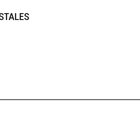
STALES
NTO DE TIERRA
FRONTALES