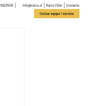
25923500
info@raico.cl
Raico Chile
Contacto
Cotizar equipo / servicio