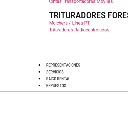
Cintas Transportadoras Móviles
TRITURADORES FORE
Mulchers / Línea PT
Trituradores Radiocontrolados
INICIO
REPRESENTACIONES
EMPRESA
SERVICIOS
PRODUCTOS
RAICO RENTAL
REPUESTOS
MOVIMIE
EXCAVADORAS
CARGADORES 
BULLDOZERS