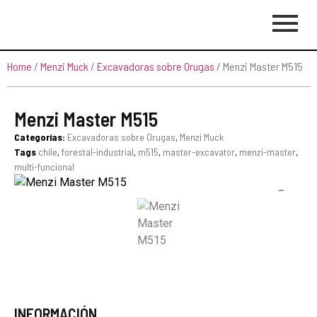
Home
/
Menzi Muck
/
Excavadoras sobre Orugas
/ Menzi Master M515
Menzi Master M515
Categorías:
Excavadoras sobre Orugas
,
Menzi Muck
Tags
chile
,
forestal-industrial
,
m515
,
master-excavator
,
menzi-master
,
multi-funcional
INFORMACIÓN