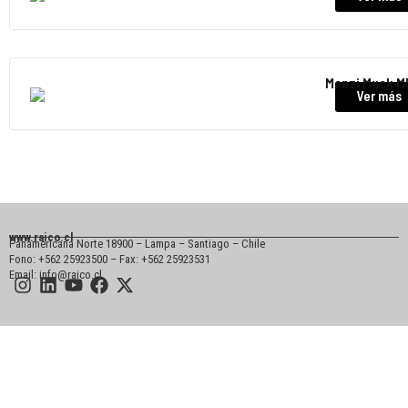
Menzi Muck M
Ver más
www.raico.cl
Panamericana Norte 18900 – Lampa – Santiago – Chile
Fono: +562 25923500 – Fax: +562 25923531
Email: info@raico.cl