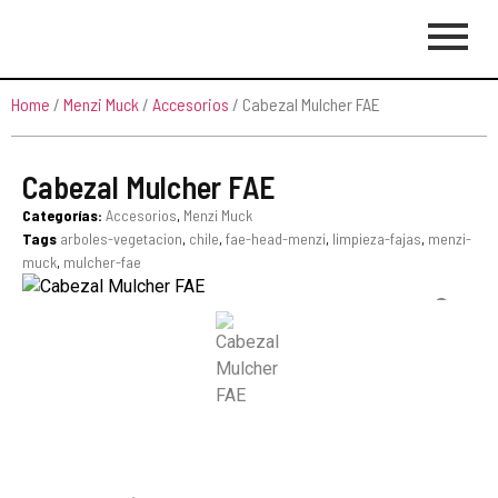
Home
/
Menzi Muck
/
Accesorios
/ Cabezal Mulcher FAE
Cabezal Mulcher FAE
Categorías:
Accesorios
,
Menzi Muck
Tags
arboles-vegetacion
,
chile
,
fae-head-menzi
,
limpieza-fajas
,
menzi-
muck
,
mulcher-fae