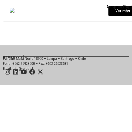
Acoples Ráp
Ver más
www.raico.cl
Panamericana Norte 18900 – Lampa – Santiago – Chile
Fono: +562 25923500 – Fax: +562 25923531
Email: info@raico.cl