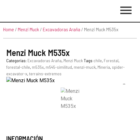
Home
/
Menzi Muck
/
Excavadoras Araña
/ Menzi Muck M535x
Menzi Muck M535x
Categorías:
Excavadoras Araña
,
Menzi Muck
Tags
chile
,
Forestal
,
forestal-chile
,
m535x
,
m545-similitud
,
menzi-muck
,
Mineria
,
spider-
excavator-x
,
terrains-extremos
INFORMACIÓN