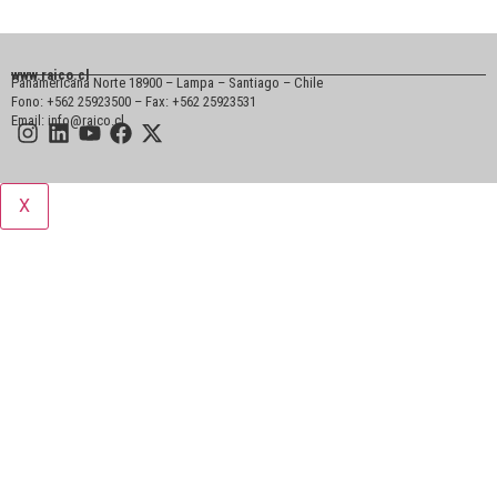
www.raico.cl
Panamericana Norte 18900 – Lampa – Santiago – Chile
Fono: +562 25923500 – Fax: +562 25923531
Email: info@raico.cl
X