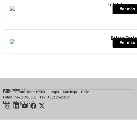
Tilt Rotator E
Ver más
Baldes Está
Ver más
www.raico.cl
Panamericana Norte 18900 – Lampa – Santiago – Chile
Fono: +562 25923500 – Fax: +562 25923531
Email: info@raico.cl