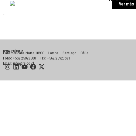
Ver más
www.raico.cl
Panamericana Norte 18900 – Lampa – Santiago – Chile
Fono: +562 25923500 – Fax: +562 25923531
Email: info@raico.cl