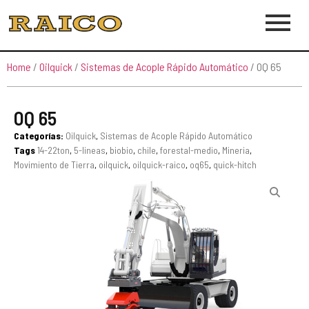
Home
/
Oilquick
/
Sistemas de Acople Rápido Automático
/ OQ 65
OQ 65
Categorías:
Oilquick
,
Sistemas de Acople Rápido Automático
Tags
14-22ton
,
5-lineas
,
biobio
,
chile
,
forestal-medio
,
Mineria
,
Movimiento de Tierra
,
oilquick
,
oilquick-raico
,
oq65
,
quick-hitch