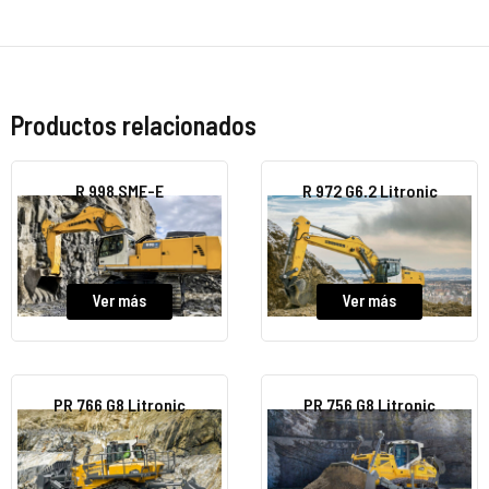
Productos relacionados
R 998 SME-E
R 972 G6.2 Litronic
Ver más
Ver más
PR 766 G8 Litronic
PR 756 G8 Litronic