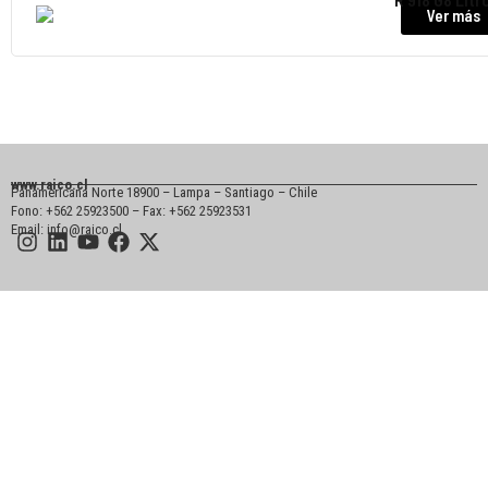
Ver más
www.raico.cl
Panamericana Norte 18900 – Lampa – Santiago – Chile
Fono: +562 25923500 – Fax: +562 25923531
Email: info@raico.cl