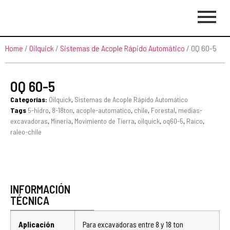
Home
/
Oilquick
/
Sistemas de Acople Rápido Automático
/ OQ 60-5
OQ 60-5
Categorías:
Oilquick
,
Sistemas de Acople Rápido Automático
Tags
5-hidro
,
8-18ton
,
acople-automatico
,
chile
,
Forestal
,
medias-
excavadoras
,
Mineria
,
Movimiento de Tierra
,
oilquick
,
oq60-5
,
Raico
,
raleo-chile
INFORMACIÓN
TÉCNICA
Aplicación
Para excavadoras entre 8 y 18 ton