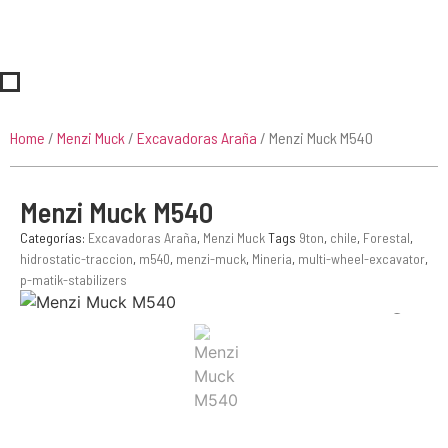
Home
/
Menzi Muck
/
Excavadoras Araña
/ Menzi Muck M540
Menzi Muck M540
Categorías:
Excavadoras Araña
,
Menzi Muck
Tags
9ton
,
chile
,
Forestal
,
hidrostatic-traccion
,
m540
,
menzi-muck
,
Mineria
,
multi-wheel-excavator
,
p-matik-stabilizers