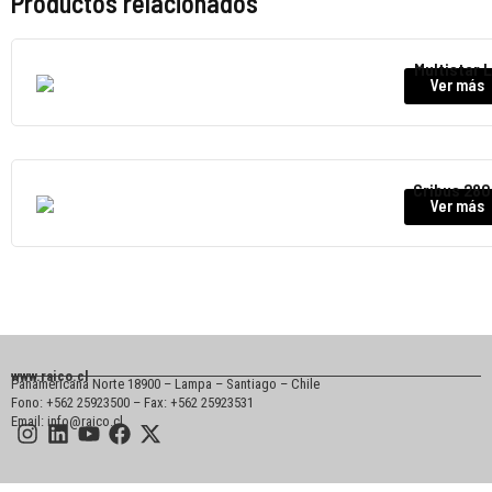
Productos relacionados
Multistar 
Ver más
Cribus 28
Ver más
www.raico.cl
Panamericana Norte 18900 – Lampa – Santiago – Chile
Fono: +562 25923500 – Fax: +562 25923531
Email: info@raico.cl