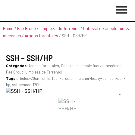
Home
/
Fae Group
/
Limpieza de Terrenos
/
Cabezal de acople fuerza
mecánica
/
Arados forestales
/ SSH – SSH/HP
SSH – SSH/HP
Categorías:
Arados forestales
,
Cabezal de acople fuerza mecánica
,
Fae Group
,
Limpieza de Terrenos
Tags
arboles-20cm
,
chile
,
fae
,
Forestal
,
mulcher-heavy-ssl
,
ssh-ssh-
hp
,
ssl-pesado-120hp