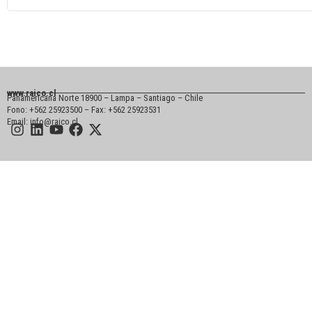
www.raico.cl
Panamericana Norte 18900 – Lampa – Santiago – Chile
Fono: +562 25923500 – Fax: +562 25923531
Email: info@raico.cl