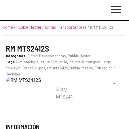
Home
/
Rubble Master
/
Cintas Transportadoras
/ RM MTS2412S
RM MTS2412S
Categorías:
Cintas Transportadoras
,
Rubble Master
Tags
24m-stockpile
,
altura-12m
,
chile
,
industrial-transport
,
large-
conveyor
,
Otros Equipos
,
rm-mts2412s
,
rubble-master
,
Trituración /
Reciclaje
INFORMACIÓN