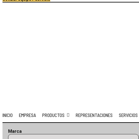
INICIO
EMPRESA
PRODUCTOS
REPRESENTACIONES
SERVICIO
Cotizar equipo / servicio
INICIO
EMPRESA
PRODUCTOS
REPRESENTACIONES
SERVICIOS
Marca