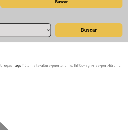
Buscar
Buscar
e Orugas
Tags
110ton
,
alta-altura-puerto
,
chile
,
lh110c-high-rise-port-litronic
,