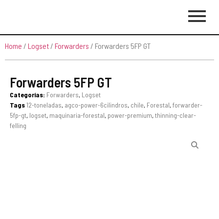
Home
/
Logset
/
Forwarders
/ Forwarders 5FP GT
Forwarders 5FP GT
Categorías:
Forwarders
,
Logset
Tags
12-toneladas
,
agco-power-6cilindros
,
chile
,
Forestal
,
forwarder-
5fp-gt
,
logset
,
maquinaria-forestal
,
power-premium
,
thinning-clear-
felling