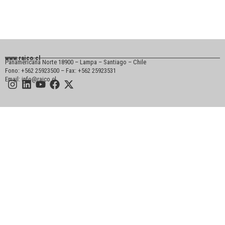
www.raico.cl
Panamericana Norte 18900 – Lampa – Santiago – Chile
Fono: +562 25923500 – Fax: +562 25923531
Email: info@raico.cl