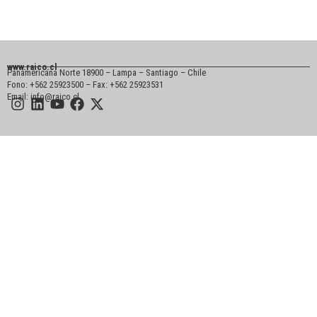
www.raico.cl
Panamericana Norte 18900 – Lampa – Santiago – Chile
Fono: +562 25923500 – Fax: +562 25923531
Email: info@raico.cl