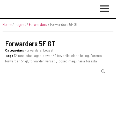
Home
/
Logset
/
Forwarders
/ Forwarders 5F GT
Forwarders 5F GT
Categorías:
Forwarders
,
Logset
Tags
12-toneladas
,
agco-power-49lftn
,
chile
,
clear-felling
,
Forestal
,
forwarder-5f-gt
,
forwarder-versatil
,
logset
,
maquinaria-forestal