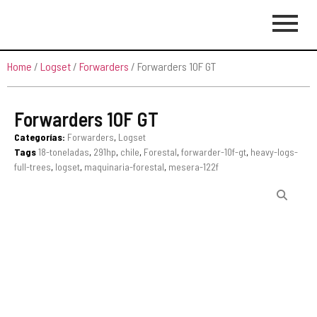
Home
/
Logset
/
Forwarders
/ Forwarders 10F GT
Forwarders 10F GT
Categorías:
Forwarders
,
Logset
Tags
18-toneladas
,
291hp
,
chile
,
Forestal
,
forwarder-10f-gt
,
heavy-logs-
full-trees
,
logset
,
maquinaria-forestal
,
mesera-122f