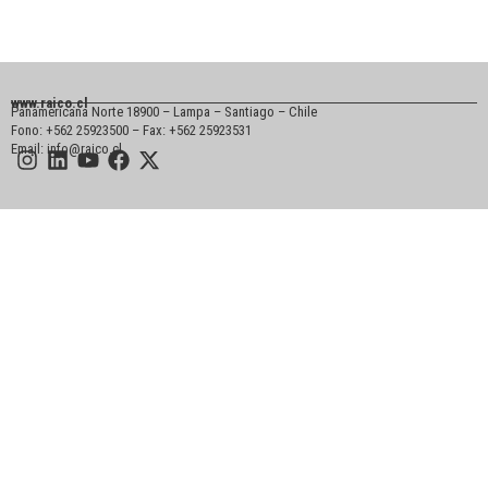
www.raico.cl
Panamericana Norte 18900 – Lampa – Santiago – Chile
Fono: +562 25923500 – Fax: +562 25923531
Email: info@raico.cl