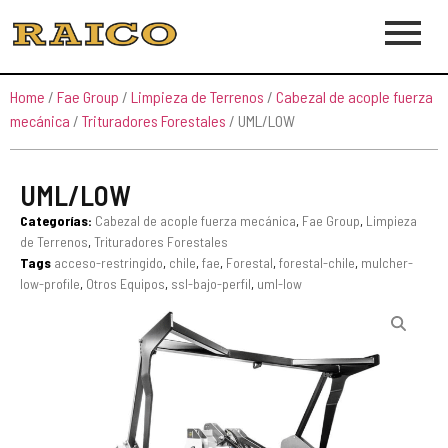
Home
/
Fae Group
/
Limpieza de Terrenos
/
Cabezal de acople fuerza
mecánica
/
Trituradores Forestales
/ UML/LOW
UML/LOW
Categorías:
Cabezal de acople fuerza mecánica
,
Fae Group
,
Limpieza
de Terrenos
,
Trituradores Forestales
Tags
acceso-restringido
,
chile
,
fae
,
Forestal
,
forestal-chile
,
mulcher-
low-profile
,
Otros Equipos
,
ssl-bajo-perfil
,
uml-low