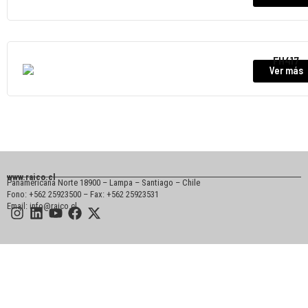
FH417
Ver más
www.raico.cl
Panamericana Norte 18900 – Lampa – Santiago – Chile
Fono: +562 25923500 – Fax: +562 25923531
Email: info@raico.cl