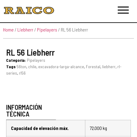
Home
/
Liebherr
/
Pipelayers
/ RL 56 Liebherr
RL 56 Liebherr
Categoría:
Pipelayers
Tags
56ton
,
chile
,
excavadora-larga-alcance
,
Forestal
,
liebherr
,
rl-
series
,
rl56
INFORMACIÓN
TÉCNICA
Capacidad de elevación máx.
72.000 kg