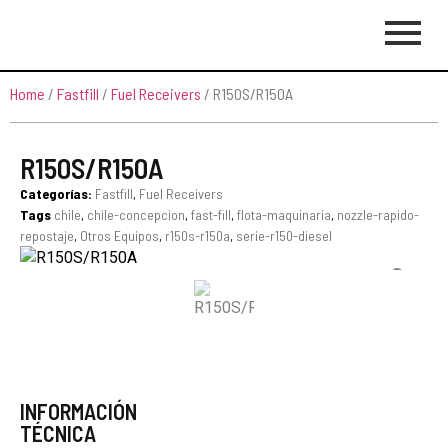
Home
/
Fastfill
/
Fuel Receivers
/ R150S/R150A
R150S/R150A
Categorías:
Fastfill
,
Fuel Receivers
Tags
chile
,
chile-concepcion
,
fast-fill
,
flota-maquinaria
,
nozzle-rapido-
repostaje
,
Otros Equipos
,
r150s-r150a
,
serie-r150-diesel
INFORMACIÓN
TÉCNICA