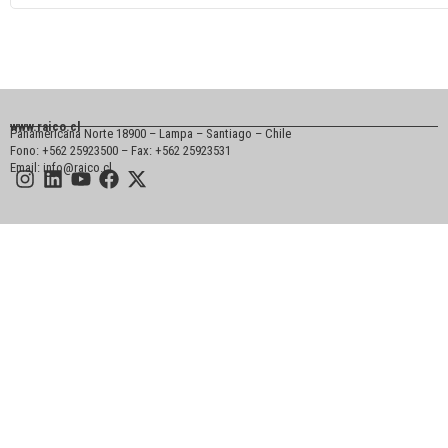
www.raico.cl
Panamericana Norte 18900 – Lampa – Santiago – Chile
Fono: +562 25923500 – Fax: +562 25923531
Email: info@raico.cl