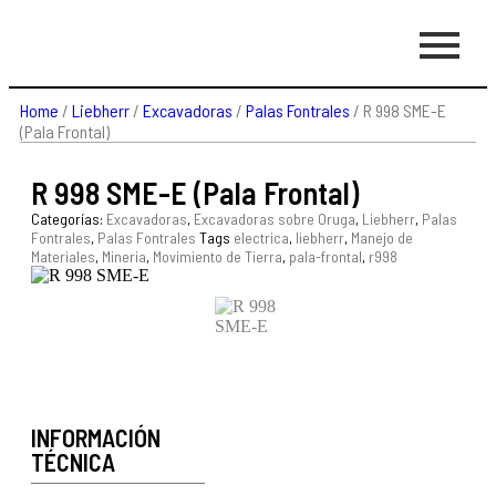
Home
/
Liebherr
/
Excavadoras
/
Palas Fontrales
/ R 998 SME-E
(Pala Frontal)
R 998 SME-E (Pala Frontal)
Categorías:
Excavadoras
,
Excavadoras sobre Oruga
,
Liebherr
,
Palas
Fontrales
,
Palas Fontrales
Tags
electrica
,
liebherr
,
Manejo de
Materiales
,
Mineria
,
Movimiento de Tierra
,
pala-frontal
,
r998
INFORMACIÓN
TÉCNICA