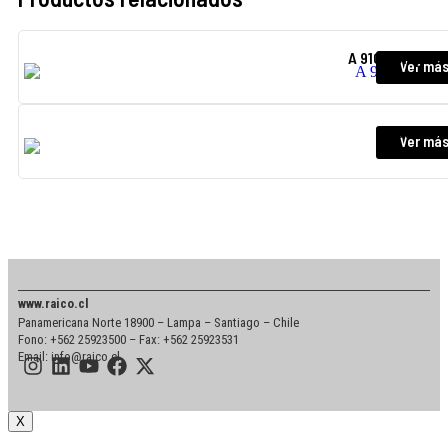
A 910 Compact 
Ver má
R 998 SM
Ver má
www.raico.cl
Panamericana Norte 18900 – Lampa – Santiago – Chile
Fono: +562 25923500 – Fax: +562 25923531
Email: info@raico.cl
X