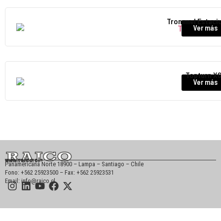
Trommel Estaci
Ver más
Topturn X
Ver más
www.raico.cl
Panamericana Norte 18900 – Lampa – Santiago – Chile
Fono: +562 25923500 – Fax: +562 25923531
Email: info@raico.cl