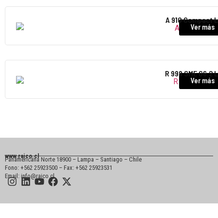
A 910 Compact L
Ver más
R 998 SME G6.2 L
Ver más
www.raico.cl
Panamericana Norte 18900 – Lampa – Santiago – Chile
Fono: +562 25923500 – Fax: +562 25923531
Email: info@raico.cl