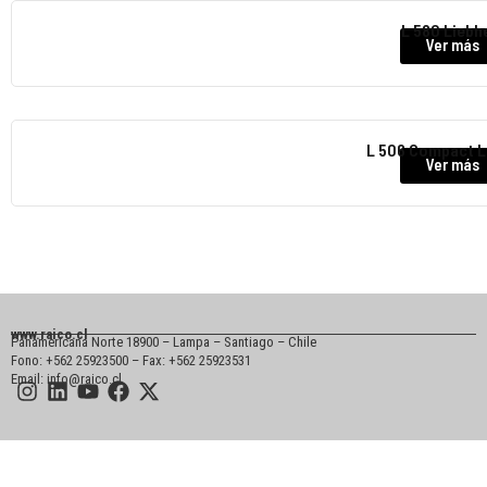
L 580 Liebh
Ver más
L 506 Compact L
Ver más
www.raico.cl
Panamericana Norte 18900 – Lampa – Santiago – Chile
Fono: +562 25923500 – Fax: +562 25923531
Email: info@raico.cl