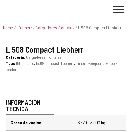
Home
/
Liebherr
/
Cargadores frontales
/ L 508 Compact Liebherr
L 508 Compact Liebherr
Categoría:
Cargadores frontales
Tags
15ton
,
chile
,
l508-compact
,
liebherr
,
mineria-pequena
,
wheel-
loader
INFORMACIÓN
TÉCNICA
Carga de vuelco
3.370 – 3.900 kg