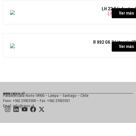
LH 22 C Industry 
Ver más
R 992 G6.2 Litronic (
Ver más
www.raico.cl
Panamericana Norte 18900 – Lampa – Santiago – Chile
Fono: +562 25923500 – Fax: +562 25923531
Email: info@raico.cl