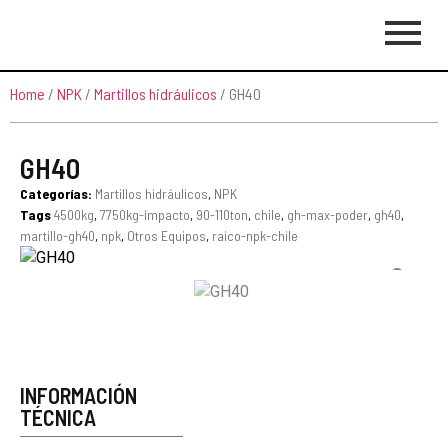
Home
/
NPK
/
Martillos hidráulicos
/ GH40
GH40
Categorías:
Martillos hidráulicos
,
NPK
Tags
4500kg
,
7750kg-impacto
,
90-110ton
,
chile
,
gh-max-poder
,
gh40
,
martillo-gh40
,
npk
,
Otros Equipos
,
raico-npk-chile
INFORMACIÓN
TÉCNICA