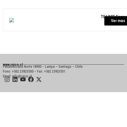
TF403E Forwa
Ver más
www.raico.cl
Panamericana Norte 18900 – Lampa – Santiago – Chile
Fono: +562 25923500 – Fax: +562 25923531
Email: info@raico.cl