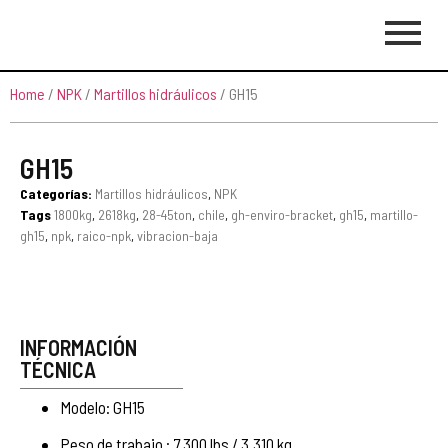
Home
/
NPK
/
Martillos hidráulicos
/ GH15
GH15
Categorías:
Martillos hidráulicos
,
NPK
Tags
1800kg
,
2618kg
,
28-45ton
,
chile
,
gh-enviro-bracket
,
gh15
,
martillo-
gh15
,
npk
,
raico-npk
,
vibracion-baja
INFORMACIÓN
TÉCNICA
Modelo: GH15
Peso de trabajo : 7,300 lbs / 3,310 kg