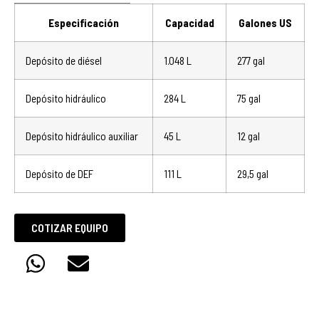
Especificación
Capacidad
Galones US
Depósito de diésel
1.048 L
277 gal
Depósito hidráulico
284 L
75 gal
Depósito hidráulico auxiliar
45 L
12 gal
Depósito de DEF
111 L
29,5 gal
COTIZAR EQUIPO