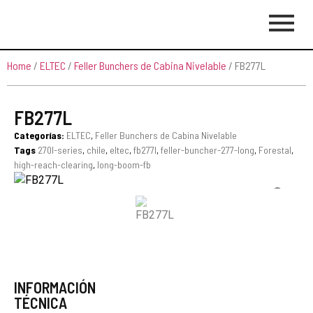
Home
/
ELTEC
/
Feller Bunchers de Cabina Nivelable
/ FB277L
FB277L
Categorías:
ELTEC
,
Feller Bunchers de Cabina Nivelable
Tags
270l-series
,
chile
,
eltec
,
fb277l
,
feller-buncher-277-long
,
Forestal
,
high-reach-clearing
,
long-boom-fb
INFORMACIÓN
TÉCNICA