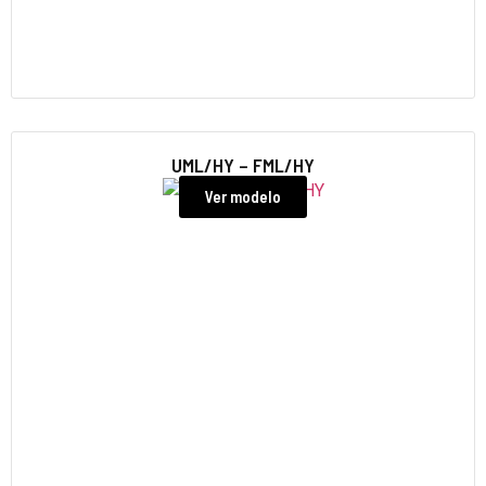
UML/HY – FML/HY
Ver modelo