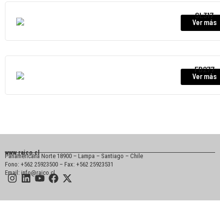
SL317
Ver más
FB277
Ver más
www.raico.cl
Panamericana Norte 18900 – Lampa – Santiago – Chile
Fono: +562 25923500 – Fax: +562 25923531
Email: info@raico.cl