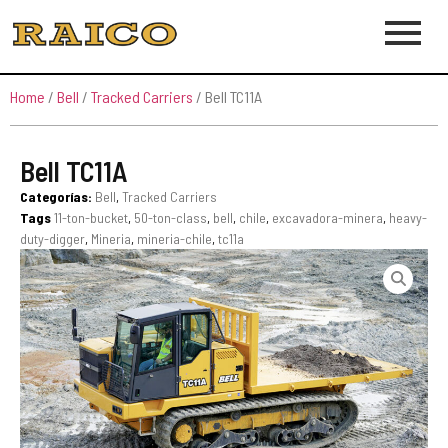
Home
/
Bell
/
Tracked Carriers
/ Bell TC11A
Bell TC11A
Categorías:
Bell
,
Tracked Carriers
Tags
11-ton-bucket
,
50-ton-class
,
bell
,
chile
,
excavadora-minera
,
heavy-
duty-digger
,
Mineria
,
mineria-chile
,
tc11a