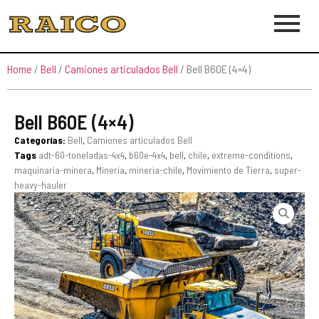
Home
/
Bell
/
Camiones articulados Bell
/ Bell B60E (4×4)
Bell B60E (4×4)
Categorías:
Bell
,
Camiones articulados Bell
Tags
adt-60-toneladas-4x4
,
b60e-4x4
,
bell
,
chile
,
extreme-conditions
,
maquinaria-minera
,
Mineria
,
mineria-chile
,
Movimiento de Tierra
,
super-
heavy-hauler