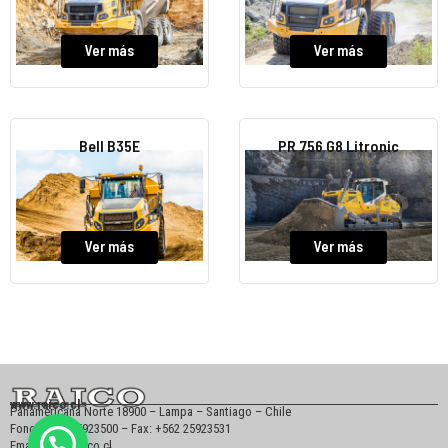
Ver más
Ver más
Bell B35E
PR 756 G8 Litronic
Ver más
Ver más
www.raico.cl
Panamericana Norte 18900 – Lampa – Santiago – Chile
Fono: +562 25923500 – Fax: +562 25923531
Email: info@raico.cl