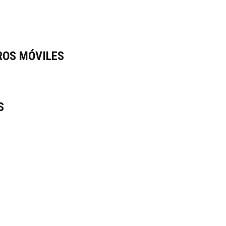
ROS MÓVILES
S
O DE TIERRA