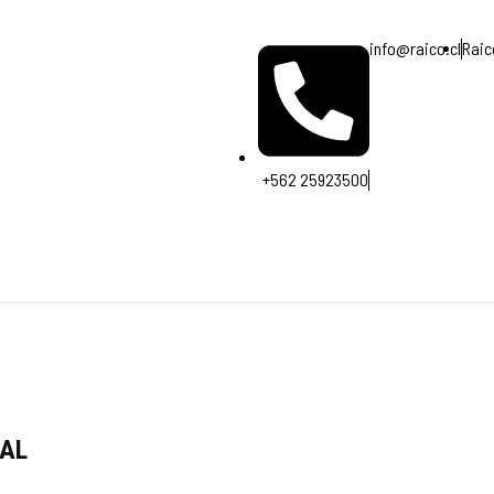
info@raico.cl
Raic
+562 25923500
IAL