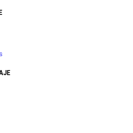
E
S
AJE