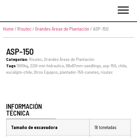
Home
/
Risutec
/
Grandes Áreas de Plantación
/ ASP-150
ASP-150
Categorías:
Risutec
,
Grandes Áreas de Plantación
Tags
1900kg
,
220l-min-hidraulico
,
98x87mm-seedlings
,
asp-150
,
chile
,
eucalipto-chile
,
Otros Equipos
,
plantador-150-casetes
,
risutec
INFORMACIÓN
TÉCNICA
Tamaño de excavadora
18 toneladas