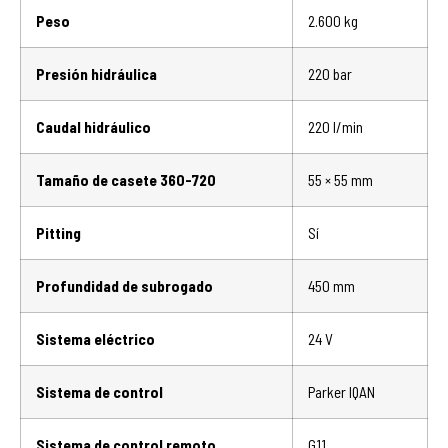
Peso
2.600 kg
Presión hidráulica
220 bar
Caudal hidráulico
220 l/min
Tamaño de casete 360-720
55 × 55 mm
Pitting
Sí
Profundidad de subrogado
450 mm
Sistema eléctrico
24 V
Sistema de control
Parker IQAN
Sistema de control remoto
G11