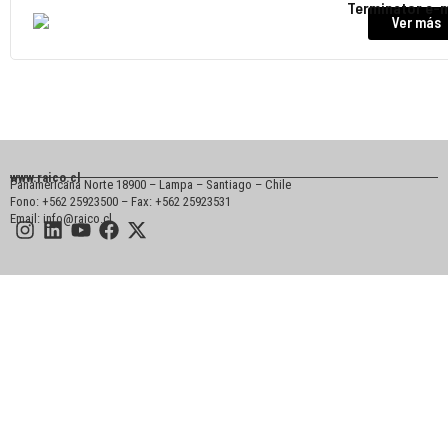
Terminator e-
Ver más
www.raico.cl
Panamericana Norte 18900 – Lampa – Santiago – Chile
Fono: +562 25923500 – Fax: +562 25923531
Email: info@raico.cl