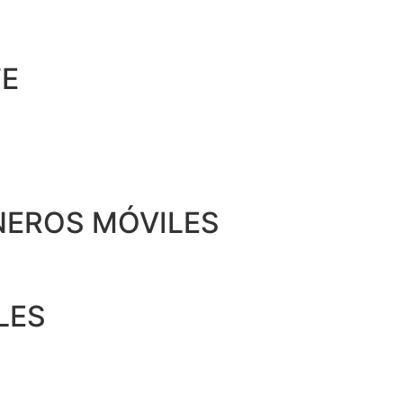
TE
EROS MÓVILES
LES