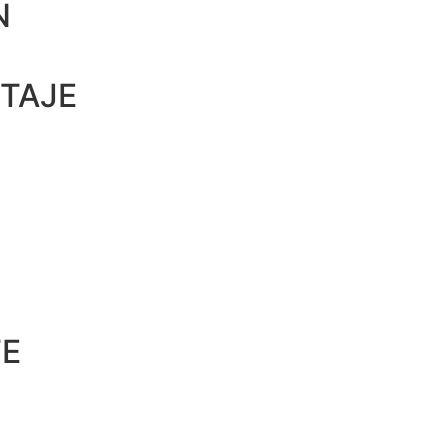
N
TAJE
TE