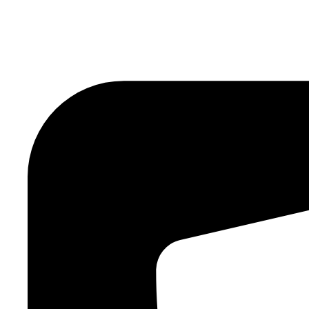
Ir
al
contenido