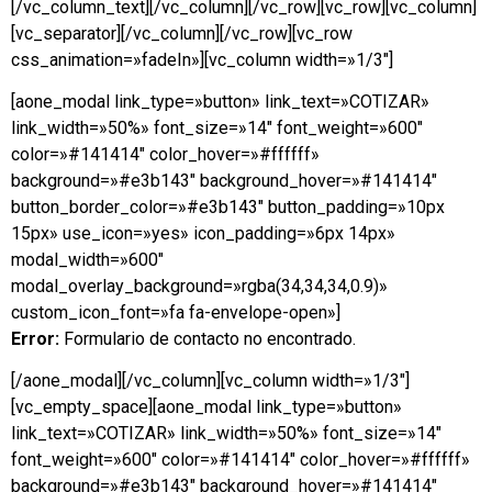
[/vc_column_text][/vc_column][/vc_row][vc_row][vc_column]
[vc_separator][/vc_column][/vc_row][vc_row
css_animation=»fadeIn»][vc_column width=»1/3″]
[aone_modal link_type=»button» link_text=»COTIZAR»
link_width=»50%» font_size=»14″ font_weight=»600″
color=»#141414″ color_hover=»#ffffff»
background=»#e3b143″ background_hover=»#141414″
button_border_color=»#e3b143″ button_padding=»10px
15px» use_icon=»yes» icon_padding=»6px 14px»
modal_width=»600″
modal_overlay_background=»rgba(34,34,34,0.9)»
custom_icon_font=»fa fa-envelope-open»]
Error:
Formulario de contacto no encontrado.
[/aone_modal][/vc_column][vc_column width=»1/3″]
[vc_empty_space][aone_modal link_type=»button»
link_text=»COTIZAR» link_width=»50%» font_size=»14″
font_weight=»600″ color=»#141414″ color_hover=»#ffffff»
background=»#e3b143″ background_hover=»#141414″