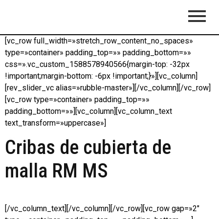
[vc_row full_width=»stretch_row_content_no_spaces»
type=»container» padding_top=»» padding_bottom=»»
css=».vc_custom_1588578940566{margin-top: -32px
!important;margin-bottom: -6px !important;}»][vc_column]
[rev_slider_vc alias=»rubble-master»][/vc_column][/vc_row]
[vc_row type=»container» padding_top=»»
padding_bottom=»»][vc_column][vc_column_text
text_transform=»uppercase»]
Cribas de cubierta de
malla RM MS
[/vc_column_text][/vc_column][/vc_row][vc_row gap=»2″