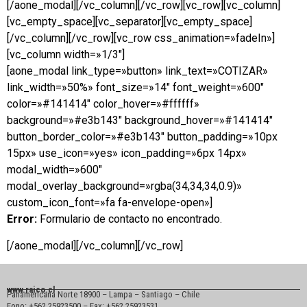
[/aone_modal][/vc_column][/vc_row][vc_row][vc_column]
[vc_empty_space][vc_separator][vc_empty_space]
[/vc_column][/vc_row][vc_row css_animation=»fadeIn»]
[vc_column width=»1/3″]
[aone_modal link_type=»button» link_text=»COTIZAR»
link_width=»50%» font_size=»14″ font_weight=»600″
color=»#141414″ color_hover=»#ffffff»
background=»#e3b143″ background_hover=»#141414″
button_border_color=»#e3b143″ button_padding=»10px
15px» use_icon=»yes» icon_padding=»6px 14px»
modal_width=»600″
modal_overlay_background=»rgba(34,34,34,0.9)»
custom_icon_font=»fa fa-envelope-open»]
Error:
Formulario de contacto no encontrado.
[/aone_modal][/vc_column][/vc_row]
www.raico.cl
Panamericana Norte 18900 – Lampa – Santiago – Chile
Fono: +562 25923500 – Fax: +562 25923531