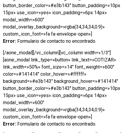
button_border_color=»#e3b143″ button_padding=»10px
15px» use_icon=»yes» icon_padding=»6px 14px»
modal_width=»600″
modal_overlay_background=»rgba(34,34,34,0.9)»
custom_icon_font=»fa fa-envelope-open»]
Error:
Formulario de contacto no encontrado.
[/aone_modal][/vc_column][vc_column width=»1/3″]
[aone_modal link_type=»button» link_text=»COTIZAR»
link_width=»50%» font_size=»14″ font_weight=»600″
color=»#141414″ color_hover=»#ffffff»
background=»#e3b143″ background_hover=»#141414″
button_border_color=»#e3b143″ button_padding=»10px
15px» use_icon=»yes» icon_padding=»6px 14px»
modal_width=»600″
modal_overlay_background=»rgba(34,34,34,0.9)»
custom_icon_font=»fa fa-envelope-open»]
Error:
Formulario de contacto no encontrado.