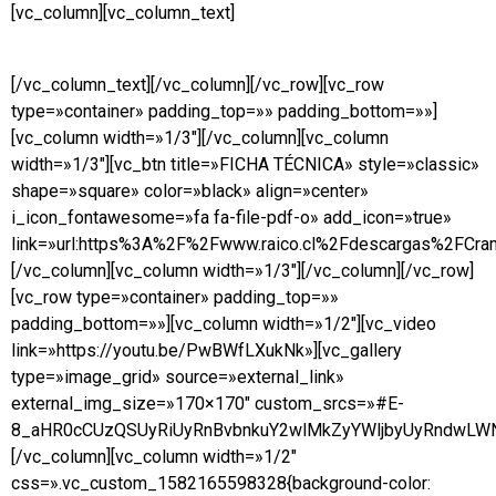
[vc_column][vc_column_text]
[/vc_column_text][/vc_column][/vc_row][vc_row
type=»container» padding_top=»» padding_bottom=»»]
[vc_column width=»1/3″][/vc_column][vc_column
width=»1/3″][vc_btn title=»FICHA TÉCNICA» style=»classic»
shape=»square» color=»black» align=»center»
i_icon_fontawesome=»fa fa-file-pdf-o» add_icon=»true»
link=»url:https%3A%2F%2Fwww.raico.cl%2Fdescargas%2FCram
[/vc_column][vc_column width=»1/3″][/vc_column][/vc_row]
[vc_row type=»container» padding_top=»»
padding_bottom=»»][vc_column width=»1/2″][vc_video
link=»https://youtu.be/PwBWfLXukNk»][vc_gallery
type=»image_grid» source=»external_link»
external_img_size=»170×170″ custom_srcs=»#E-
8_aHR0cCUzQSUyRiUyRnBvbnkuY2wlMkZyYWljbyUyRndwLW
[/vc_column][vc_column width=»1/2″
css=».vc_custom_1582165598328{background-color: