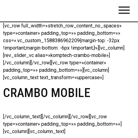
[vc_row full_width=»stretch_row_content_no_spaces»
type=»container» padding_top=»» padding_bottom=»»
css=».vc_custom_1588386962209{margin-top: -32px
!important;margin-bottom: -6px !important;}»][vc_column]
[rev_slider_vc alias=»komptech-crambo-mobile»]
[/vc_column][/vc_row][vc_row type=»container»
padding_top=»» padding_bottom=»»][vc_column]
[vc_column_text text_transform=»uppercase»]
CRAMBO MOBILE
[/vc_column_text][/vc_column][/vc_row][vc_row
type=»container» padding_top=»» padding_bottom=»»]
[vc_column][vc_column_text]