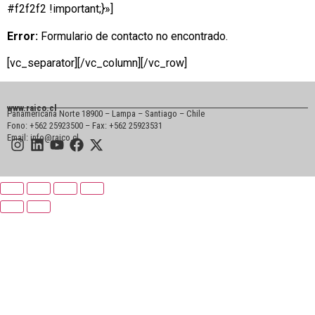
#f2f2f2 !important;}»]
Error:
Formulario de contacto no encontrado.
[vc_separator][/vc_column][/vc_row]
www.raico.cl
Panamericana Norte 18900 – Lampa – Santiago – Chile
Fono: +562 25923500 – Fax: +562 25923531
Email: info@raico.cl