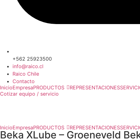
+562 25923500
info@raico.cl
Raico Chile
Contacto
Inicio
Empresa
PRODUCTOS
REPRESENTACIONES
SERVIC
Cotizar equipo / servicio
Inicio
Empresa
PRODUCTOS
REPRESENTACIONES
SERVIC
Cotizar equipo / servicio
Inicio
Empresa
PRODUCTOS
REPRESENTACIONES
SERVIC
Beka XLube – Groeneveld Be