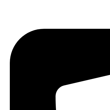
Ir
al
contenido