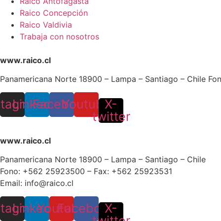
Raico Antofagasta
Raico Concepción
Raico Valdivia
Trabaja con nosotros
www.raico.cl
Panamericana Norte 18900 – Lampa – Santiago – Chile Fo
stagram
Linkedin
Facebook
Youtube
X-
twitter
www.raico.cl
Panamericana Norte 18900 – Lampa – Santiago – Chile
Fono: +562 25923500 – Fax: +562 25923531
Email: info@raico.cl
stagram
Linkedin
Youtube
Facebook
X-
twitter