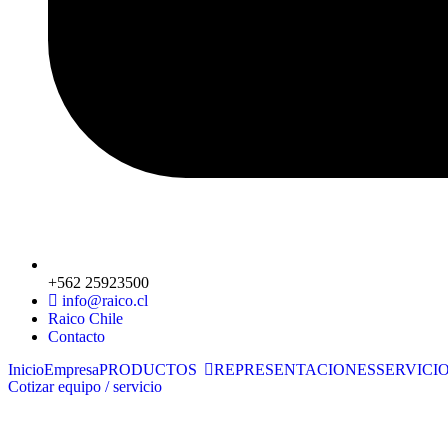
+562 25923500
info@raico.cl
Raico Chile
Contacto
Inicio
Empresa
PRODUCTOS
REPRESENTACIONES
SERVICI
Cotizar equipo / servicio